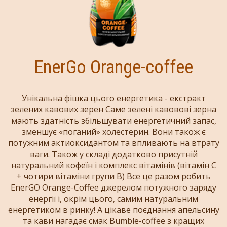
EnerGo Orange-coffee
Унікальна фішка цього енергетика - екстракт
зелених кавових зерен Саме зелені кавовові зерна
мають здатність збільшувати енергетичний запас,
зменшує «поганий» холестерин. Вони також є
потужним актиоксидантом та впливають на втрату
ваги. Також у складі додатково присутній
натуральний кофеїн і комплекс вітамінів (вітамін С
+ чотири вітаміни групи В) Все це разом робить
EnerGO Orange-Coffee джерелом потужного заряду
енергії і, окрім цього, самим натуральним
енергетиком в ринку! А цікаве поєднання апельсину
та кави нагадає смак Bumble-coffeе з кращих