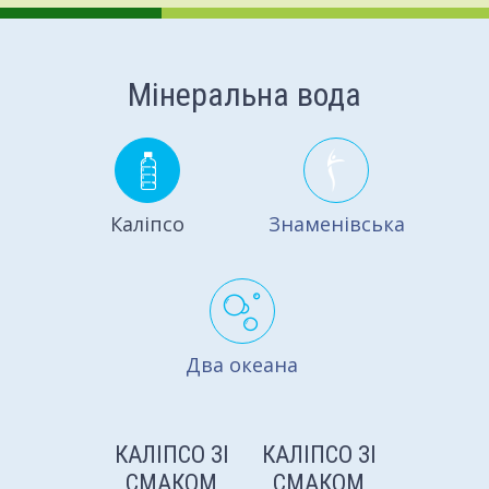
Мінеральна вода
Каліпсо
Знаменівська
Два океана
КАЛІПСО ЗІ
КАЛІПСО ЗІ
КАЛІПС
СМАКОМ
СМАКОМ
СМАК