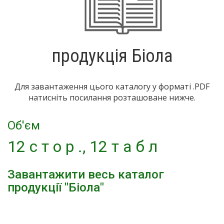
продукція Біола
Для завантаження цього каталогу у форматі .PDF
натисніть посилання розташоване нижче.
Об'єм
12 с т о р ., 12 т а б л
Завантажити весь каталог
продукції "Біола"