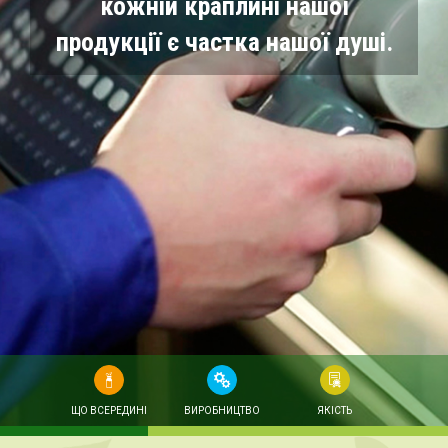
кожній краплині нашої
продукції є частка нашої душі.
ЩО ВСЕРЕДИНІ
ВИРОБНИЦТВО
ЯКІСТЬ