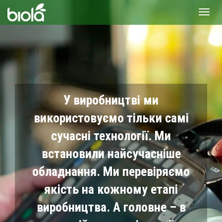
Toggl
navig
У виробництві ми
використовуємо тільки самі
сучасні технології. Ми
встановили найсучасніше
обладнання. Ми перевіряємо
якість на кожному етапі
виробництва. А головне – в